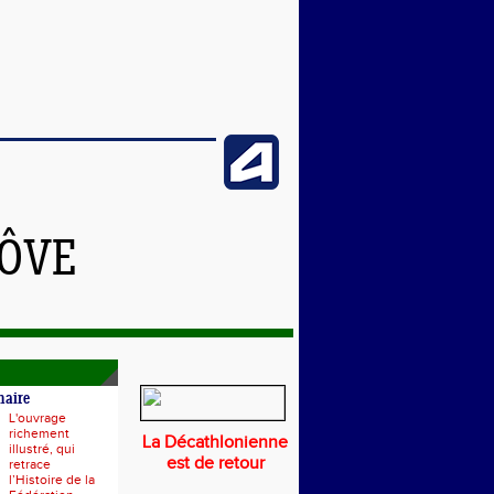
NÔVE
naire
L'ouvrage
richement
La Décathlonienne
illustré, qui
est de retour
retrace
l’Histoire de la