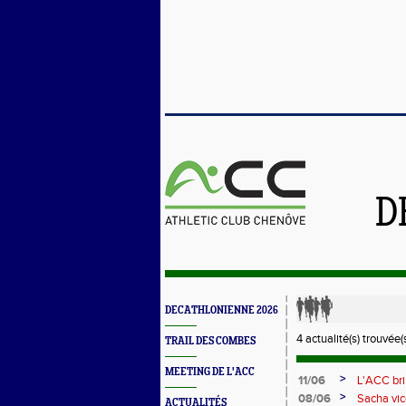
D
DECATHLONIENNE 2026
4 actualité(s) trouvée(s
TRAIL DES COMBES
MEETING DE L'ACC
>
11/06
L'ACC bri
>
08/06
Sacha vi
ACTUALITÉS