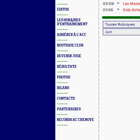
recordman
>
03/06
Les Mast
Bourgogn
>
EDITOS
01/06
Kids Athl
LES HORAIRES
D'ENTRAÎNEMENT
ADHÉRER À L'ACC
BOUTIQUE CLUB
DEVENIR JUGE
RÉSULTATS
PHOTOS
BILANS
CONTACTS
PARTENAIRES
RECORDS AC CHENOVE