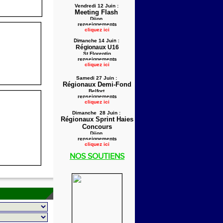
Vendredi 12 Juin :
Meeting Flash
Dijon
renseignements
cliquez ici
Dim
anche 14 Jui
n :
Régionaux U16
St Florentin
renseignements
cliquez ici
Samedi 27 Juin :
Régionaux Demi-Fond
Belfort
renseignements
cliquez ici
Dimanche 28 Juin :
Régionaux Sprint Haies
Concours
Dijon
renseignements
cliquez ici
NOS SOUTIENS