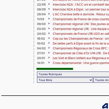
Dijon
>
22/05
Interclubs N2A : l’ACC uni et combatif da
>
08/05
Interclubs N2A à Dijon : un premier tour s
>
29/04
L’AC Chenôve brille à domicile : Retour 
>
11/03
Championnats de France de cross-country
Carhaix
>
09/03
Championnat régional U14 : Des jeunes au
>
03/03
Championnat régional U16 : Une équipe s
>
24/02
Championnats de France U18-U20 en salle
sommet
>
18/02
Cap sur les Championnats de France : cin
Sarrebourg
>
10/02
De belles perfs à Dijon avant la fin de la 
>
04/02
Championnats Régionaux de Cross BFC : l
Vesoul
>
27/01
Championnat de Côte d’Or U14-U16 : De b
jeunes !
>
20/01
Les Vert et Blanc brillent aux Régionaux en
>
14/01
Cross départemental : Une guerre sportiv