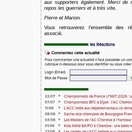
aux supporters également. Merci de
repos les guerriers et à très vite,
Pierre et Marion.
Vous retrouverez l'ensemble des rés
associé.
les Réactions
Commentez cette actualité
Pour commenter une actualité il faut posséder un compt
rubrique ci-dessous pour vous identifier ou vous crée
Login (Email)
:
Mot de Passe
:
>
22/07
Championnats de France U*NXT 2026 : un
d'enseignements pour nos deux cadets
>
07/07
Championnats BFC à Dijon : l'AC Chenôv
des conditions exceptionnelles
>
11/06
L'ACC brille aux départementaux ce dima
>
08/06
Sacha vice-champion de Bourgogne-Fra
recordman du club au décathlon
>
03/06
Les Masters de l'AC Chenôve à l'honneu
Bourgogne-Franche-Comté à Dole
>
01/06
Kids Athlé EA/PO à Chenôve : une belle ré
>
27/05
Les cadets de l’ACC brillent aux champi