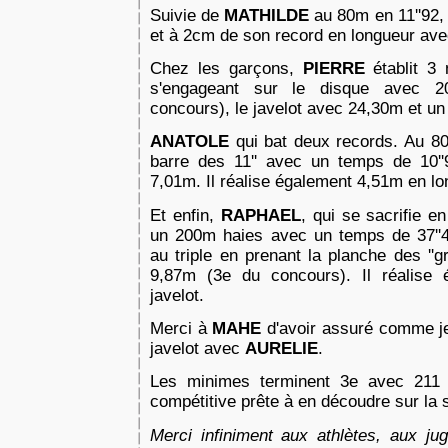
Suivie de
MATHILDE
au 80m en 11''92,
et à 2cm de son record en
longueur ave
Chez les garçons,
PIERRE
établit 3
s'engageant sur le disque avec
2
concours), le javelot avec 24,30m et un
ANATOLE
qui bat deux records. Au 8
barre des 11'' avec un temps de
10'
7,01m. Il réalise également 4,51m en lo
Et enfin,
RAPHAEL
, qui se sacrifie e
un 200m haies avec un temps
de 37''
au triple en prenant la planche des ''g
9,87m (3e du concours). Il réalise
javelot.
Merci à
MAHE
d'avoir assuré comme je
javelot avec
AURELIE
.
Les minimes terminent 3e avec 211 
compétitive prête à en découdre sur la
Merci infiniment aux athlètes, aux jug