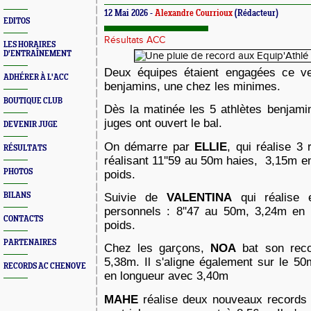
12 Mai 2026 -
Alexandre Courrioux
(Rédacteur)
EDITOS
Résultats ACC
LES HORAIRES
D'ENTRAÎNEMENT
Deux équipes étaient engagées ce ve
ADHÉRER À L'ACC
benjamins, une chez les minimes.
BOUTIQUE CLUB
Dès la matinée les 5 athlètes benjami
juges ont ouvert le bal.
DEVENIR JUGE
On démarre par
ELLIE
, qui réalise 3
RÉSULTATS
réalisant 11''59 au 50m haies,
3,15m en
PHOTOS
poids.
Suivie de
VALENTINA
qui réalise 
BILANS
personnels : 8''47 au 50m, 3,24m en
CONTACTS
poids.
PARTENAIRES
Chez les garçons,
NOA
bat son reco
5,38m. Il s'aligne également sur le
50m
RECORDS AC CHENOVE
en longueur avec 3,40m
MAHE
réalise deux nouveaux records 