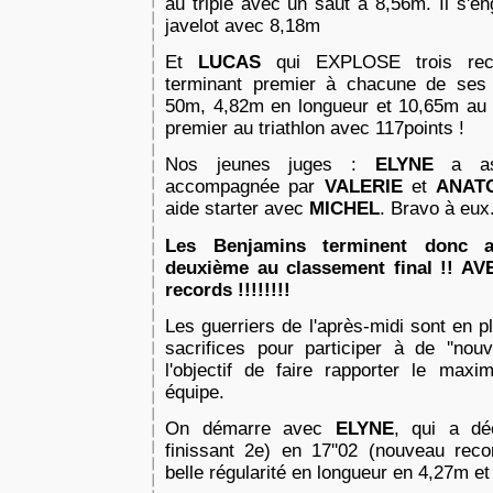
au triple avec un saut à 8,56m.
Il s'e
javelot avec 8,18m
Et
LUCAS
qui EXPLOSE trois reco
terminant premier à chacune de se
50m, 4,82m en longueur et 10,65m au p
premier
au triathlon avec 117points !
Nos jeunes juges :
ELYNE
a ass
accompagnée par
VALERIE
et
ANAT
aide starter avec
MICHEL
. Bravo à eux
Les Benjamins terminent donc a
deuxième au classement final !! 
records !!!!!!!!
Les guerriers de l'après-midi sont en 
sacrifices pour participer à de
''nou
l'objectif de faire rapporter le ma
équipe.
On démarre avec
ELYNE
, qui a dé
finissant 2e) en 17''02 (nouveau
reco
belle régularité en longueur en 4,27m e