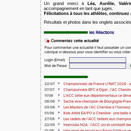
Un grand merci à
Léa, Aurélie, Valér
accompagnement en tant que juges.
Félicitations à tous les athlètes, continuez 
Résultats et photos dans les onglets associé
les Réactions
Commentez cette actualité
Pour commenter une actualité il faut posséder un compt
rubrique ci-dessous pour vous identifier ou vous crée
Login (Email)
:
Mot de Passe
:
>
22/07
Championnats de France U*NXT 2026 : un
d'enseignements pour nos deux cadets
>
07/07
Championnats BFC à Dijon : l'AC Chenôv
des conditions exceptionnelles
>
11/06
L'ACC brille aux départementaux ce dima
>
08/06
Sacha vice-champion de Bourgogne-Fra
recordman du club au décathlon
>
03/06
Les Masters de l'AC Chenôve à l'honneu
Bourgogne-Franche-Comté à Dole
>
01/06
Kids Athlé EA/PO à Chenôve : une belle ré
>
27/05
Les cadets de l’ACC brillent aux champi
Dijon
>
22/05
Interclubs N2A : l’ACC uni et combatif da
>
12/05
Une pluie de record aux Equip'Athlé ce ve