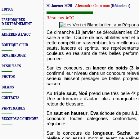
20 Janvier 2026 -
Alexandre Courrioux
(Rédacteur)
EDITOS
Résultats ACC
LES HORAIRES
D'ENTRAÎNEMENT
Ce dimanche 18 janvier se déroulaient les 
ADHÉRER À L'ACC
salle à Vittel. Douze de nos athlètes vert et b
cette compétition rassemblant les meilleurs at
BOUTIQUE CLUB
sauts, lancers et sprints, nos représentant
couleurs en réalisant de très belles perfor
DEVENIR JUGE
journée.
RÉSULTATS
Sur les concours, en
lancer de poids (3 k
confirmé leur niveau dans un concours relevé
PHOTOS
sérieux laissent présager de belles progres
saison.
BILANS
Au
triple saut
,
Noé
prend une très belle
4ᵉ 
Une performance d’autant plus remarquable qu
CONTACTS
retour de blessure.
PARTENAIRES
En
saut en hauteur
,
Eva
échoue de peu à
1
concours toutes catégories confondues
RECORDS AC CHENOVE
régularité.
Sur le concours de
longueur
,
Sacha
, pa
réalise cinq essais mordus avant de valide