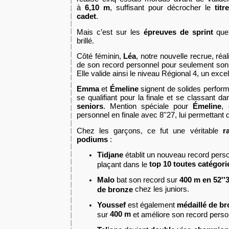
à
6,10 m
, suffisant pour décrocher le
tit
cadet
.
Mais c’est sur les
épreuves de sprint
que 
brillé.
Côté féminin,
Léa
, notre nouvelle recrue, réa
de son record personnel pour seulement son
Elle valide ainsi le niveau Régional 4, un exce
Emma
et
Émeline
signent de solides perform
se qualifiant pour la finale et se classant d
seniors
. Mention spéciale pour
Émeline
,
personnel en finale avec 8''27, lui permettant 
Chez les garçons, ce fut une véritable
r
podiums
:
Tidjane
établit un nouveau record pers
top 10 toutes catégor
plaçant dans le
Malo
bat son record sur
400 m en 52''
chez les juniors.
de bronze
Youssef
est également
médaillé de b
400 m
sur
et améliore son record pers