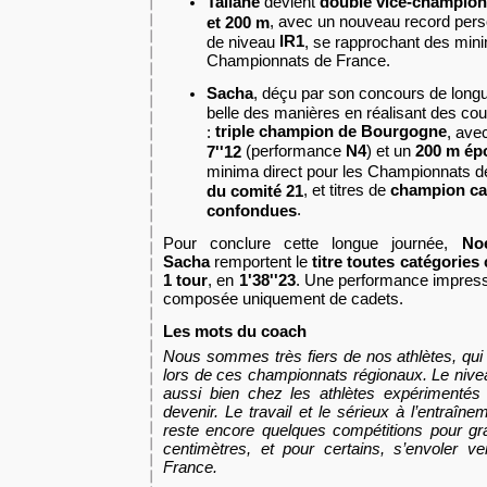
Taliane
devient
double vice-champion
, avec un nouveau record per
et 200 m
IR1
de niveau
, se rapprochant des min
Championnats de France.
Sacha
, déçu par son concours de longue
belle des manières en réalisant des co
triple champion de Bourgogne
:
, ave
(performance
N4
) et un
200 m épo
7''12
minima direct pour les Championnats 
, et titres de
champion cad
du comité 21
.
confondues
Pour conclure cette longue journée,
No
Sacha
remportent le
titre toutes catégorie
1 tour
, en
1'38''23
. Une performance impress
composée uniquement de cadets.
Les mots du coach
Nous sommes très fiers de nos athlètes, qui
lors de ces championnats régionaux. Le niv
aussi bien chez les athlètes expérimentés
devenir. Le travail et le sérieux à l’entraîneme
reste encore quelques compétitions pour gr
centimètres, et pour certains, s’envoler 
France.