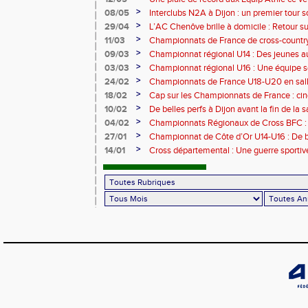
>
08/05
Interclubs N2A à Dijon : un premier tour s
>
29/04
L’AC Chenôve brille à domicile : Retour 
>
11/03
Championnats de France de cross-country
Carhaix
>
09/03
Championnat régional U14 : Des jeunes au
>
03/03
Championnat régional U16 : Une équipe s
>
24/02
Championnats de France U18-U20 en salle
sommet
>
18/02
Cap sur les Championnats de France : cin
Sarrebourg
>
10/02
De belles perfs à Dijon avant la fin de la 
>
04/02
Championnats Régionaux de Cross BFC : l
Vesoul
>
27/01
Championnat de Côte d’Or U14-U16 : De b
jeunes !
>
14/01
Cross départemental : Une guerre sportiv