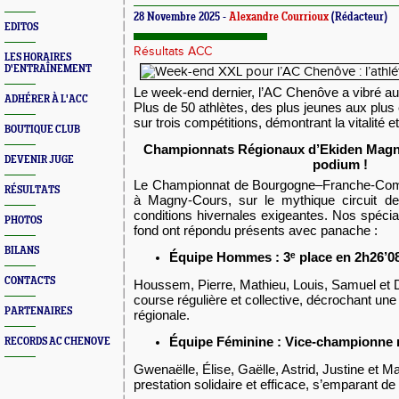
28 Novembre 2025 -
Alexandre Courrioux
(Rédacteur)
EDITOS
Résultats ACC
LES HORAIRES
D'ENTRAÎNEMENT
Le week-end dernier, l’AC Chenôve a vibré au 
ADHÉRER À L'ACC
Plus de
50 athlètes
, des plus jeunes aux plus 
sur
trois compétitions
, démontrant la vitalité e
BOUTIQUE CLUB
Championnats Régionaux d’Ekiden Magny
DEVENIR JUGE
podium !
Le Championnat de Bourgogne–Franche-Comté
RÉSULTATS
à Magny-Cours, sur le mythique circuit d
conditions hivernales exigeantes. Nos spécia
PHOTOS
fond ont répondu présents avec panache :
BILANS
Équipe Hommes : 3ᵉ place 
CONTACTS
Houssem, Pierre, Mathieu, Louis, Samuel et D
course régulière et collective, décrochant une
PARTENAIRES
régionale.
Équipe Féminine : Vice-championne r
RECORDS AC CHENOVE
Gwenaëlle, Élise, Gaëlle, Astrid, Justine et M
prestation solidaire et efficace, s’emparant de 