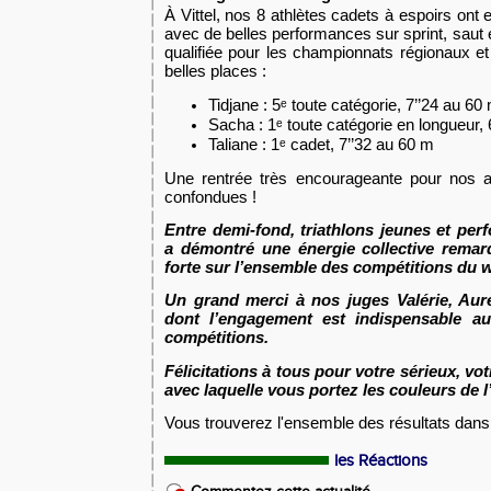
À Vittel, nos 8 athlètes cadets à espoirs ont 
avec de belles performances sur sprint, saut e
qualifiée pour les championnats régionaux et
belles places :
Tidjane
: 5ᵉ toute catégorie, 7’’24 au 60
Sacha
: 1ᵉ toute catégorie en longueur,
Taliane
: 1ᵉ cadet, 7’’32 au 60 m
Une rentrée très encourageante pour nos at
confondues !
Entre
demi-fond, triathlons jeunes et pe
a démontré une
énergie collective remar
forte
sur l’ensemble des compétitions du 
Un grand merci à nos juges
Valérie, Aur
dont l’engagement est indispensable a
compétitions.
Félicitations à tous
pour votre sérieux, votr
avec laquelle vous portez les couleurs de 
Vous trouverez l'ensemble des résultats dans 
les Réactions