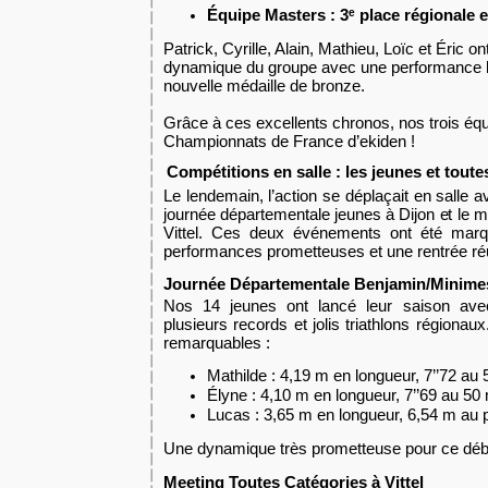
Équipe Masters : 3ᵉ place régionale 
Patrick, Cyrille, Alain, Mathieu, Loïc et Éric on
dynamique du groupe avec une performance
nouvelle médaille de bronze.
Grâce à ces excellents chronos, nos trois équi
Championnats de France d’ekiden !
Compétitions en salle : les jeunes et toute
Le lendema
in, l’action se déplaçait en
salle a
journée départementale jeunes à Dijon et le m
Vittel. Ces deux événements ont été mar
performances prometteuses et une rentrée ré
Journée Départementale Benjamin/Minimes
Nos 14 jeunes ont lancé leur saison avec 
plusieurs records et jolis triathlons régiona
remarquables :
Mathilde
: 4,19 m en longueur, 7’’72 au
Élyne
: 4,10 m en longueur, 7’’69 au 50
Lucas
: 3,65 m en longueur, 6,54 m au p
Une dynamique très prometteuse pour ce débu
Meeting Toutes Catégories à Vittel