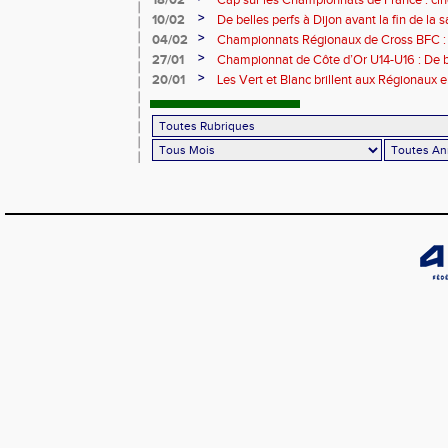
18/02
Cap sur les Championnats de France : cin
Sarrebourg
>
10/02
De belles perfs à Dijon avant la fin de la 
>
04/02
Championnats Régionaux de Cross BFC : l
Vesoul
>
27/01
Championnat de Côte d’Or U14-U16 : De b
jeunes !
>
20/01
Les Vert et Blanc brillent aux Régionaux en