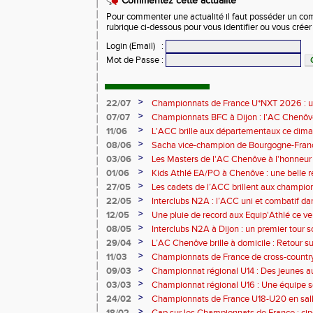
Commentez cette actualité
Pour commenter une actualité il faut posséder un compt
rubrique ci-dessous pour vous identifier ou vous crée
Login (Email)
:
Mot de Passe
:
>
22/07
Championnats de France U*NXT 2026 : un
d'enseignements pour nos deux cadets
>
07/07
Championnats BFC à Dijon : l'AC Chenôv
des conditions exceptionnelles
>
11/06
L'ACC brille aux départementaux ce dima
>
08/06
Sacha vice-champion de Bourgogne-Fra
recordman du club au décathlon
>
03/06
Les Masters de l'AC Chenôve à l'honneu
Bourgogne-Franche-Comté à Dole
>
01/06
Kids Athlé EA/PO à Chenôve : une belle ré
>
27/05
Les cadets de l’ACC brillent aux champi
Dijon
>
22/05
Interclubs N2A : l’ACC uni et combatif da
>
12/05
Une pluie de record aux Equip'Athlé ce ve
>
08/05
Interclubs N2A à Dijon : un premier tour s
>
29/04
L’AC Chenôve brille à domicile : Retour 
>
11/03
Championnats de France de cross-country
Carhaix
>
09/03
Championnat régional U14 : Des jeunes au
>
03/03
Championnat régional U16 : Une équipe s
>
24/02
Championnats de France U18-U20 en salle
sommet
>