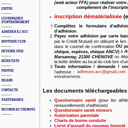
(web acteur FFA) pour réaliser votre
complément de l'inscripti
EDITOS
inscription dématérialisée
(e
LES HORAIRES
D'ENTRAÎNEMENT
Complétez le formulaire d'adhé
d'adhésion
ADHÉRER À L'ACC
Payez votre adhésion par carte ba
par le Crédit Mutuel)
en utilisant le li
BOUTIQUE CLUB
OU p
dans le courriel de confirmation
A
chèque, espèces, chèque ANCV)
à
DEVENIR JUGE
ou dépo
Marsannay, 21300 CHENOVE
RÉSULTATS
la boîte dédiée au local du club lors d'u
Toute information / demande / co
PHOTOS
adhesion.acc@gmail.com
l'adresse :
o
entraînements.
BILANS
Les documents téléchargeables
CONTACTS
Questionnaire santé
(pour les athl
PARTENAIRES
renouvellements d'adhésion)
RECORDS AC CHENOVE
Questionnaire santé mineurs
Autorisation parentale
C
harte de bonne conduite
Livret d'accueil du nouveau li
cencié